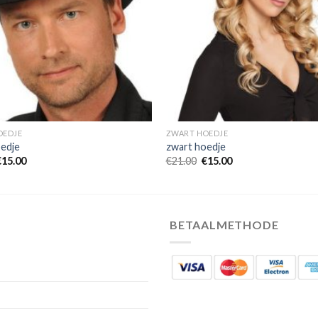
OEDJE
ZWART HOEDJE
edje
zwart hoedje
€
15.00
€
21.00
€
15.00
BETAALMETHODE