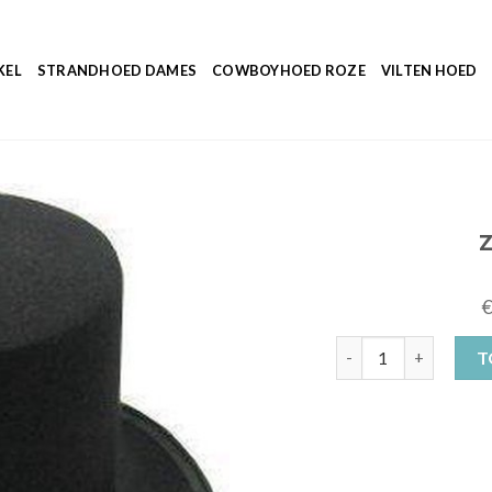
KEL
STRANDHOED DAMES
COWBOYHOED ROZE
VILTEN HOED
zwart hoedje aantal
T