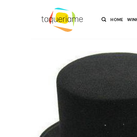
Ga
naar
inhoud
HOME
WIN