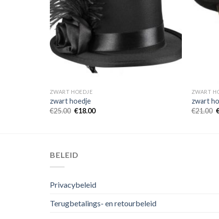
ZWART HOEDJE
ZWART H
zwart hoedje
zwart ho
€
25.00
€
18.00
€
21.00
BELEID
Privacybeleid
Terugbetalings- en retourbeleid