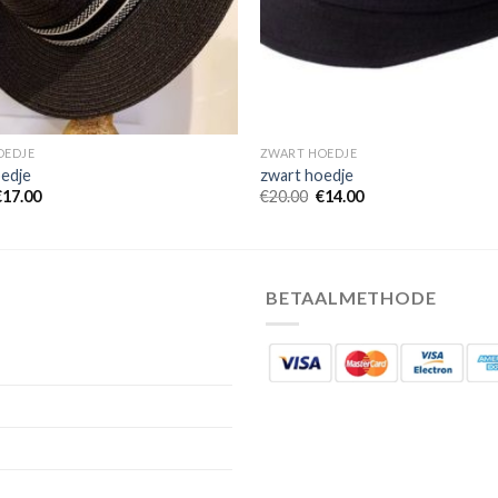
OEDJE
ZWART HOEDJE
edje
zwart hoedje
€
17.00
€
20.00
€
14.00
BETAALMETHODE