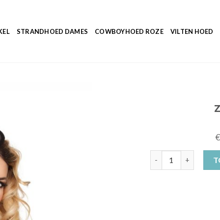
KEL
STRANDHOED DAMES
COWBOYHOED ROZE
VILTEN HOED
zwart hoedje aantal
T