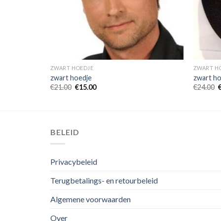
ZWART HOEDJE
ZWART H
zwart hoedje
zwart ho
€
21.00
€
15.00
€
24.00
BELEID
Privacybeleid
Terugbetalings- en retourbeleid
Algemene voorwaarden
Over