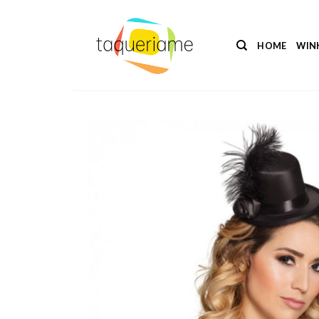
Ga
naar
inhoud
HOME
WIN