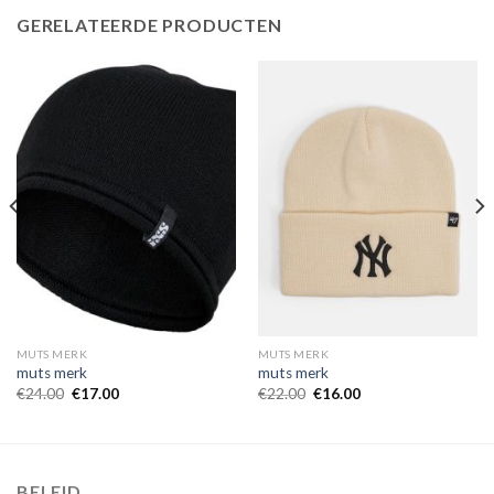
GERELATEERDE PRODUCTEN
MUTS MERK
MUTS MERK
muts merk
muts merk
€
24.00
€
17.00
€
22.00
€
16.00
BELEID