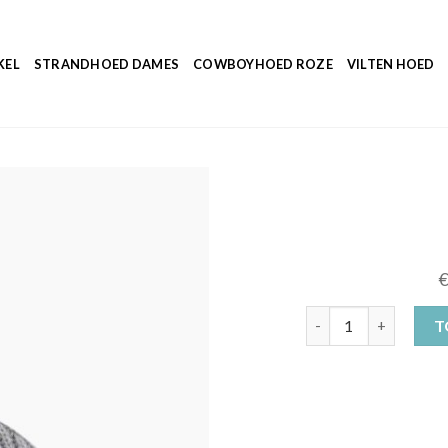
KEL
STRANDHOED DAMES
COWBOYHOED ROZE
VILTEN HOED
muts grijs aantal
T