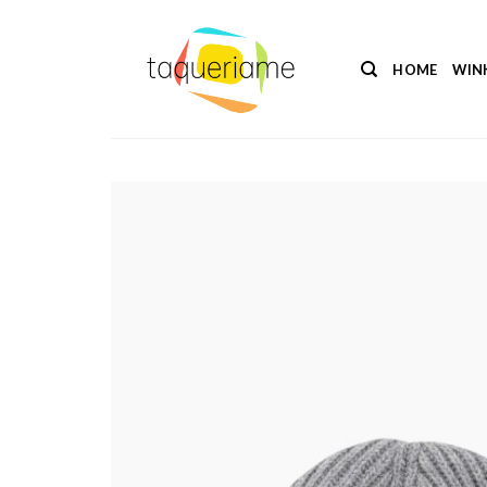
Ga
naar
inhoud
HOME
WIN