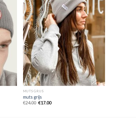
MUTS GRIJS
muts grijs
€
24.00
€
17.00