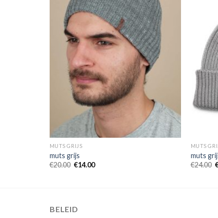
MUTS GRIJS
MUTS GRI
muts grijs
muts grij
€
20.00
€
14.00
€
24.00
BELEID