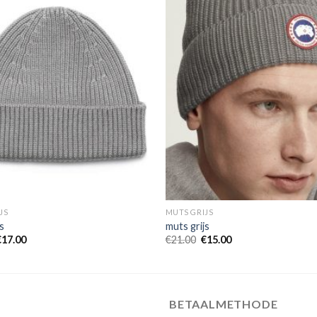
JS
MUTS GRIJS
s
muts grijs
€
17.00
€
21.00
€
15.00
BETAALMETHODE