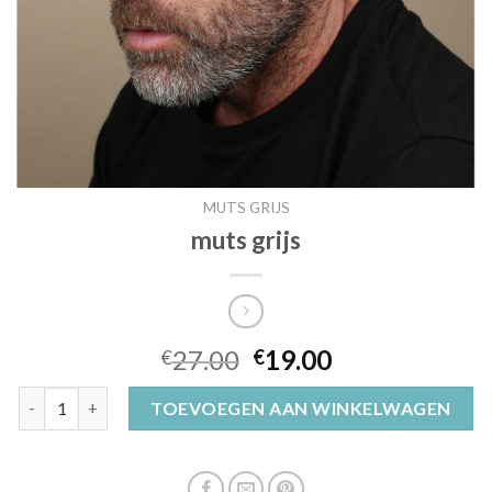
MUTS GRIJS
muts grijs
27.00
19.00
€
€
muts grijs aantal
TOEVOEGEN AAN WINKELWAGEN