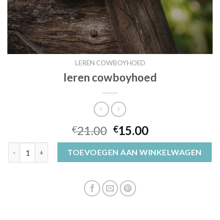
LEREN COWBOYHOED
leren cowboyhoed
21.00
15.00
€
€
leren cowboyhoed aantal
TOEVOEGEN AAN WINKELWAGEN