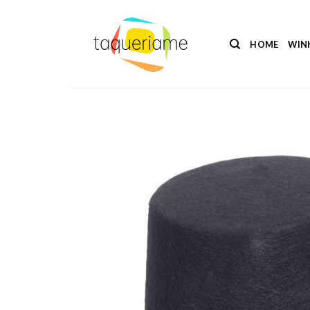
Ga
naar
inhoud
HOME
WIN