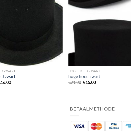
ED ZWART
HOGE HOED ZWART
ed zwart
hoge hoed zwart
€
16.00
€
21.00
€
15.00
BETAALMETHODE