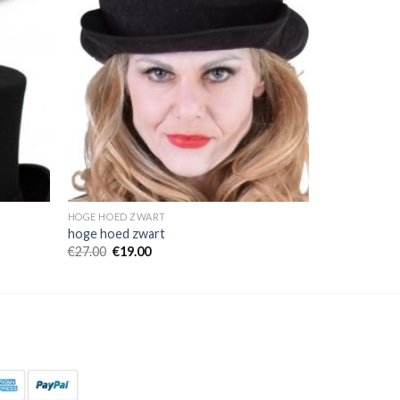
HOGE HOED ZWART
hoge hoed zwart
€
27.00
€
19.00