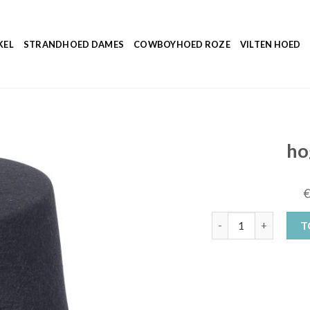
KEL
STRANDHOED DAMES
COWBOYHOED ROZE
VILTEN HOED
ho
hoge hoed zwart aan
T