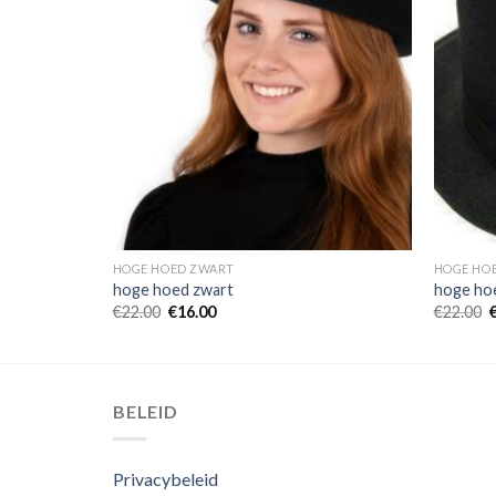
HOGE HOED ZWART
HOGE HO
hoge hoed zwart
hoge ho
€
22.00
€
16.00
€
22.00
BELEID
Privacybeleid