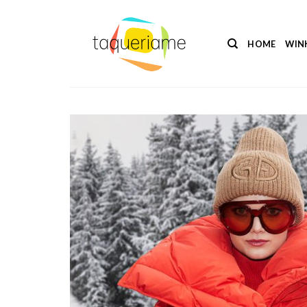
Ga
naar
inhoud
HOME
WIN