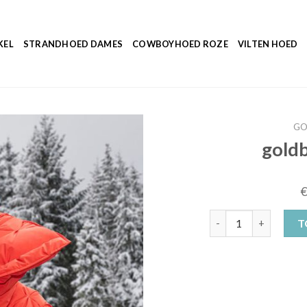
KEL
STRANDHOED DAMES
COWBOYHOED ROZE
VILTEN HOED
GO
gold
goldbergh muts zwar
T