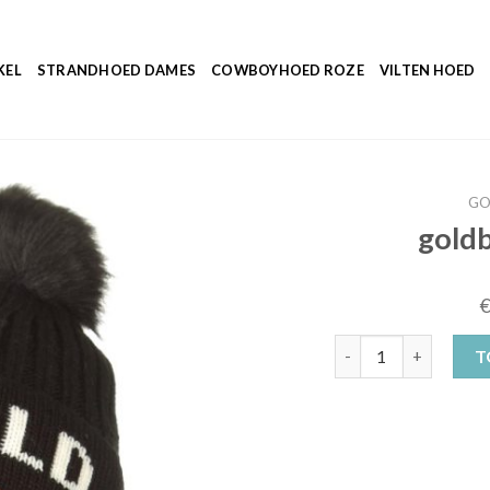
KEL
STRANDHOED DAMES
COWBOYHOED ROZE
VILTEN HOED
GO
gold
goldbergh muts zwar
T