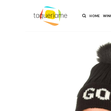
Ga
naar
inhoud
HOME
WIN