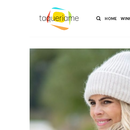
Ga
naar
inhoud
HOME
WIN