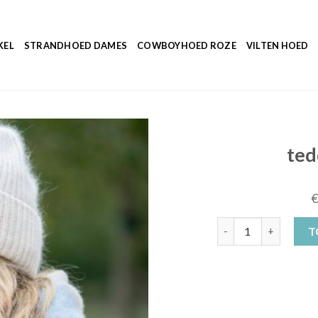
KEL
STRANDHOED DAMES
COWBOYHOED ROZE
VILTEN HOED
ted
teddy muts dames aa
T