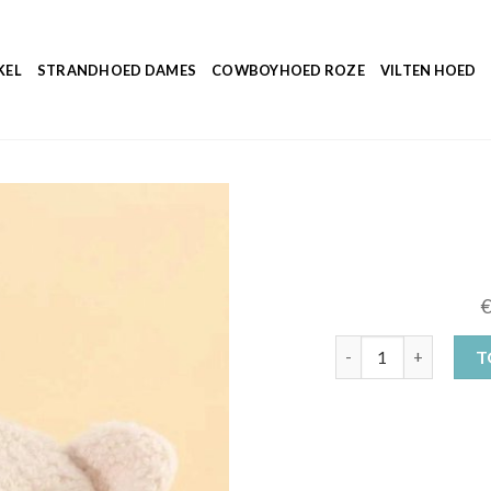
KEL
STRANDHOED DAMES
COWBOYHOED ROZE
VILTEN HOED
teddy muts aantal
T