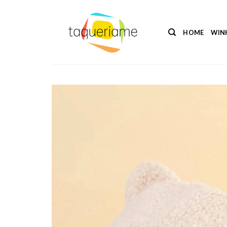
Ga
naar
inhoud
HOME
WIN