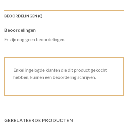
BEOORDELINGEN (0)
Beoordelingen
Er zijn nog geen beoordelingen.
Enkel ingelogde klanten die dit product gekocht
hebben, kunnen een beoordeling schrijven.
GERELATEERDE PRODUCTEN