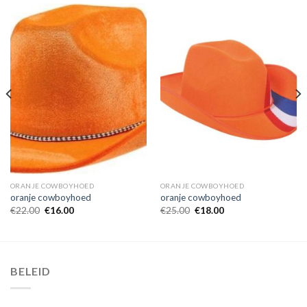
ORANJE COWBOYHOED
ORANJE COWBOYHOED
oranje cowboyhoed
oranje cowboyhoed
€
22.00
€
16.00
€
25.00
€
18.00
BELEID