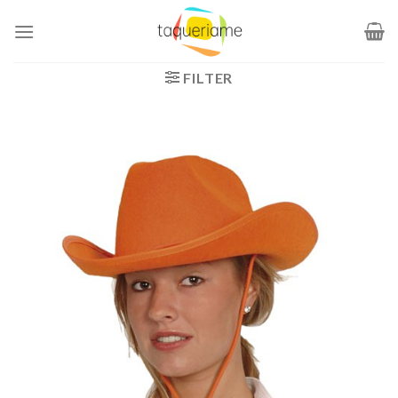
Ga
naar
inhoud
FILTER