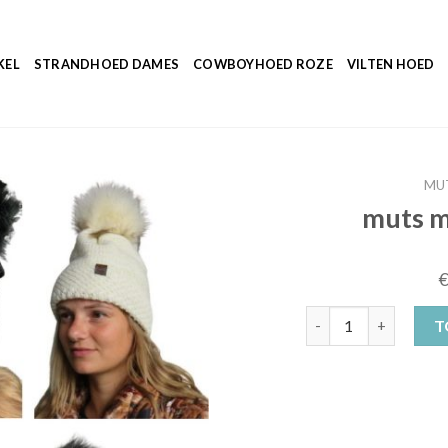
KEL
STRANDHOED DAMES
COWBOYHOED ROZE
VILTEN HOED
MU
muts 
muts met pompon da
T