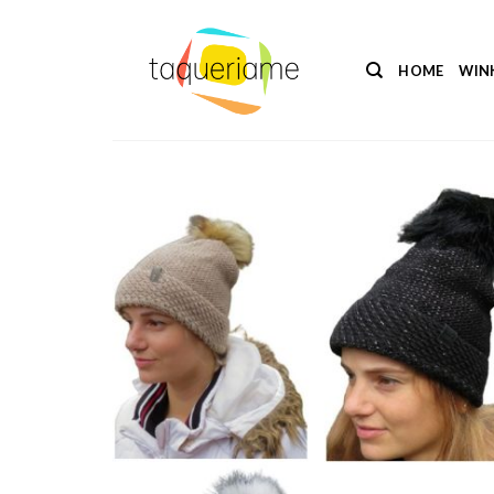
Ga
naar
inhoud
HOME
WIN