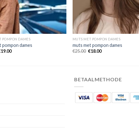
T POMPON DAMES
MUTS MET POMPON DAMES
t pompon dames
muts met pompon dames
€
19.00
€
25.00
€
18.00
BETAALMETHODE