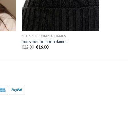
MUTS MET POMPON DAMES
muts met pompon dames
€
22.00
€
16.00