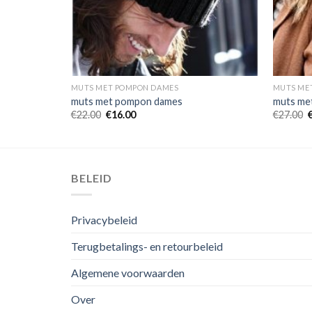
MUTS MET POMPON DAMES
MUTS ME
muts met pompon dames
muts me
€
22.00
€
16.00
€
27.00
BELEID
Privacybeleid
Terugbetalings- en retourbeleid
Algemene voorwaarden
Over