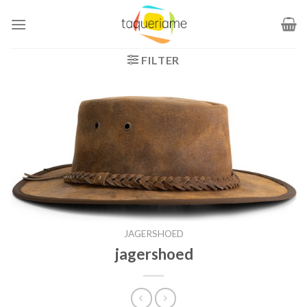
Ga
naar
inhoud
FILTER
JAGERSHOED
jagershoed