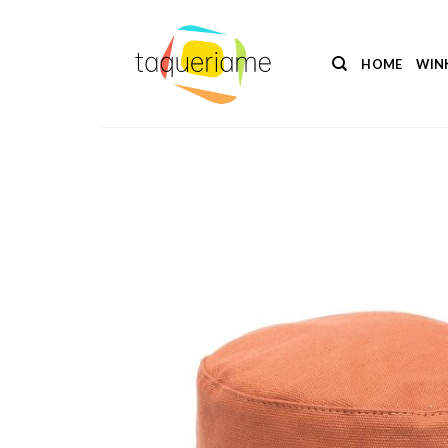
Ga
naar
inhoud
HOME
WIN