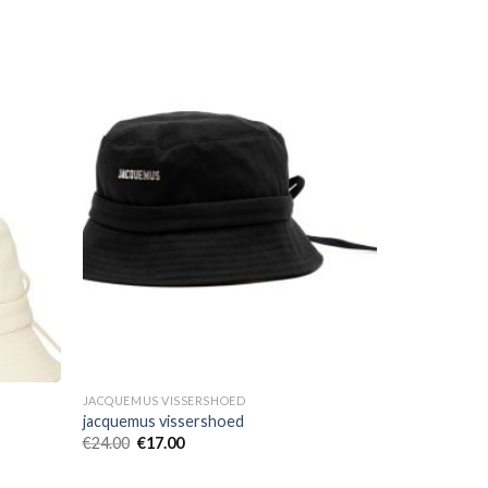
JACQUEMUS VISSERSHOED
jacquemus vissershoed
€
24.00
€
17.00