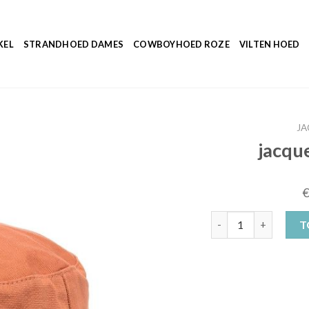
KEL
STRANDHOED DAMES
COWBOYHOED ROZE
VILTEN HOED
JA
jacqu
jacquemus vissersho
T