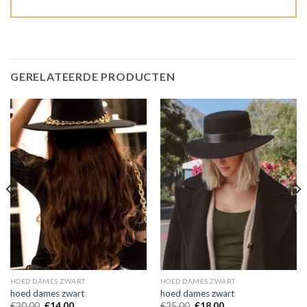
GERELATEERDE PRODUCTEN
HOED DAMES ZWART
HOED DAMES ZWART
hoed dames zwart
hoed dames zwart
€
20.00
€
14.00
€
25.00
€
18.00