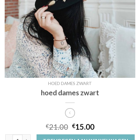
HOED DAMES ZWART
hoed dames zwart
21.00
15.00
€
€
hoed dames zwart aantal