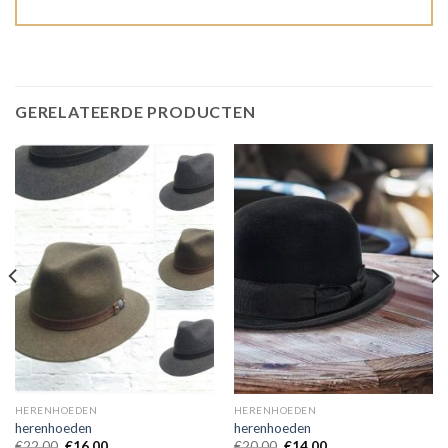
GERELATEERDE PRODUCTEN
HERENHOEDEN
HERENHOEDEN
herenhoeden
herenhoeden
€
22.00
€
16.00
€
20.00
€
14.00