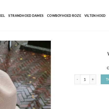
KEL
STRANDHOED DAMES
COWBOYHOED ROZE
VILTEN HOED
wollen hoed aantal
T