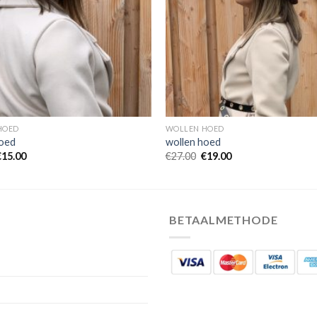
HOED
WOLLEN HOED
hoed
wollen hoed
€
15.00
€
27.00
€
19.00
BETAALMETHODE