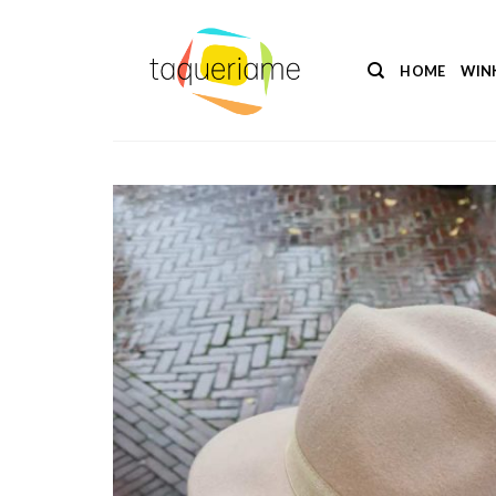
Ga
naar
inhoud
HOME
WIN