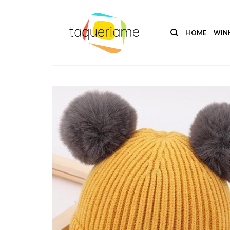
Ga
naar
inhoud
HOME
WIN