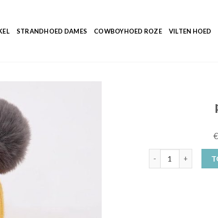
KEL
STRANDHOED DAMES
COWBOYHOED ROZE
VILTEN HOED
peuter muts aantal
T