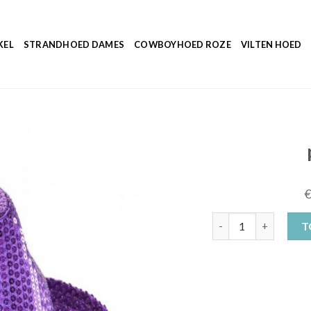
KEL
STRANDHOED DAMES
COWBOYHOED ROZE
VILTEN HOED
paarse hoed aantal
T