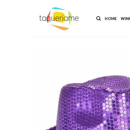
Ga
naar
inhoud
HOME
WIN