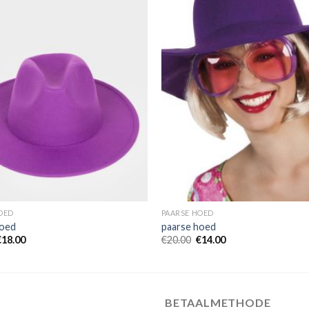
OED
PAARSE HOED
hoed
paarse hoed
€
18.00
€
20.00
€
14.00
BETAALMETHODE