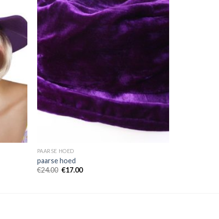
PAARSE HOED
paarse hoed
€
24.00
€
17.00