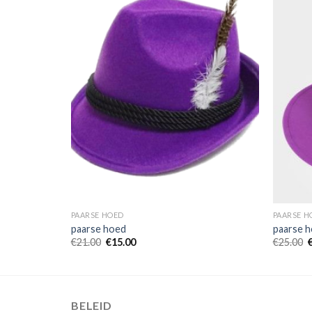
PAARSE HOED
PAARSE H
paarse hoed
paarse 
€
21.00
€
15.00
€
25.00
BELEID