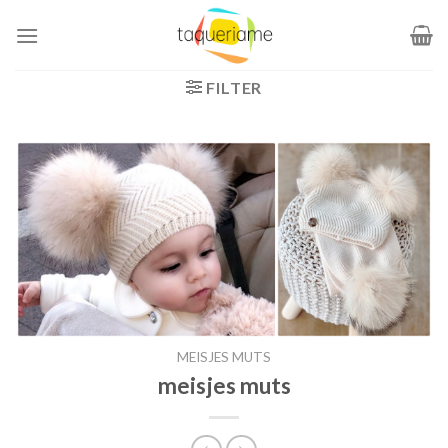
Ga
naar
inhoud
FILTER
MEISJES MUTS
meisjes muts