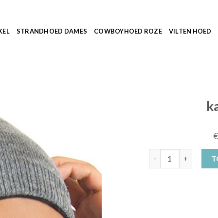
KEL
STRANDHOED DAMES
COWBOYHOED ROZE
VILTEN HOED
k
katoenen muts aant
T