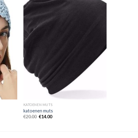
KATOENEN MUTS
katoenen muts
€
20.00
€
14.00