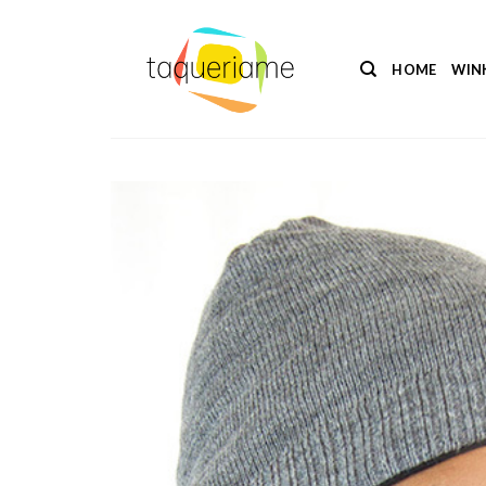
Ga
naar
inhoud
HOME
WIN