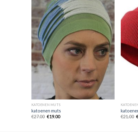
KATOENEN MUTS
KATOENE
katoenen muts
katoene
€
27.00
€
19.00
€
21.00