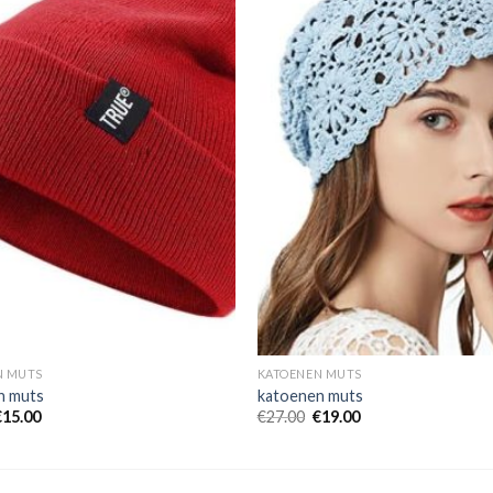
N MUTS
KATOENEN MUTS
n muts
katoenen muts
€
15.00
€
27.00
€
19.00