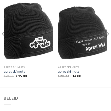
APRES SKI MUTS
APRES SKI MUTS
apres ski muts
apres ski muts
€
21.00
€
15.00
€
20.00
€
14.00
BELEID